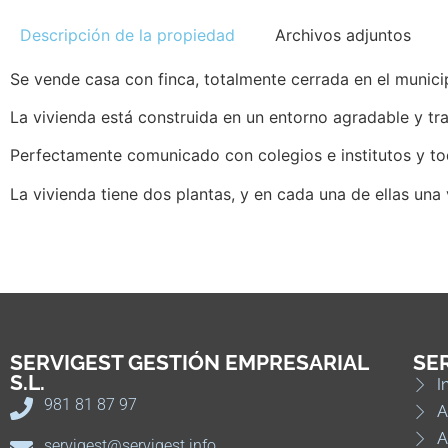
Descripción de la propiedad
Archivos adjuntos
Se vende casa con finca, totalmente cerrada en el munic
La vivienda está construida en un entorno agradable y tra
Perfectamente comunicado con colegios e institutos y to
La vivienda tiene dos plantas, y en cada una de ellas una v
SERVIGEST GESTIÓN EMPRESARIAL
SE
S.L.
I
981 81 87 97
A
A
servigest@servigest.info