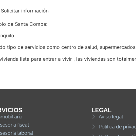
Solicitar información
ipio de Santa Comba:
nquilo.
do tipo de servicios como centro de salud, supermercados
ivienda lista para entrar a vivir , las viviendas son totalm
RVICIOS
LEGAL
nmobiliaria
Aviso legal
sesoría fiscal
Política de priva
sesoría laboral